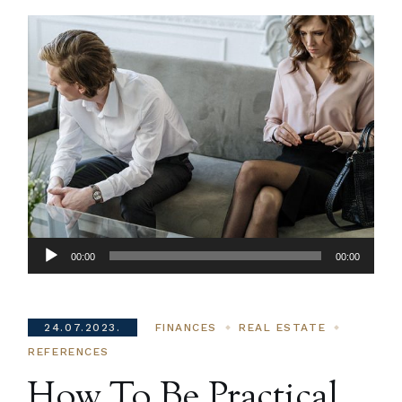
Audio
00:00
00:00
Player
24.07.2023.
FINANCES
REAL ESTATE
REFERENCES
How To Be Practical