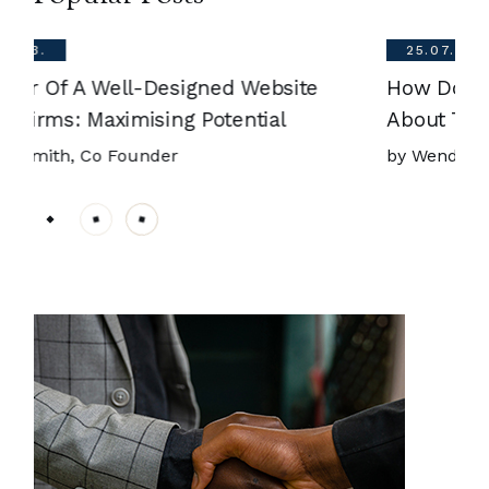
25.07.2023.
How Do Staff In The Legal Sector Feel
About Their Wellbeing At Work?
by Wendy Smith,
Co Founder