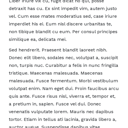
Liber iriure vix cu, fugit dicat no qui, posse
detraxit has cu. Ex sint impedit vim, autem justo
vel. Cum esse mates moderatius sed, case iriure
imperdiet his ei. Eum nisl discere urbanitas te,
non tibique blandit cu eum. Per consul principes
similique ea, delicata mei.
Sed hendrerit. Praesent blandit laoreet nibh.
Donec elit libero, sodales nec, volutpat a, suscipit
non, turpis nuc. Curabitur a felis in nunc fringilla
tristique. Maecenas malesuada. Maecenas
malesuada. Fusce fermentum. Morbi vestibulum
volutpat enim. Nam eget dui. Proin faucibus arcu
quis ante. Fusce risus nisl, viverra et, tempor et,
a pretium in, sapien. Fusce vel dui. Donec
venenatis vulputate lorem. Mauris nec dapibus
tortor. Etiam in tellus ati lacinia, gravida libero a,
auctor augue. Suspendisse dapibus vitae.